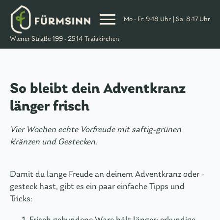
Mo - Fr: 9-18 Uhr | Sa: 8-17 Uhr
Skip
Wiener Straße 199 - 2514 Traiskirchen
to
Content
So bleibt dein Adventkranz
länger frisch
Vier Wochen echte Vorfreude mit saftig-grünen
Kränzen und Gestecken.
Damit du lange Freude an deinem Adventkranz oder -
gesteck hast, gibt es ein paar einfache Tipps und
Tricks: