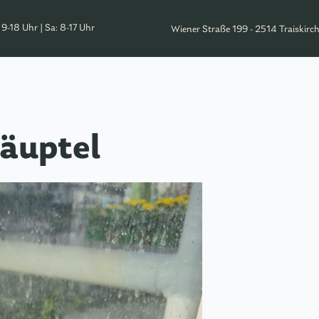
: 9-18 Uhr | Sa: 8-17 Uhr
Wiener Straße 199 - 2514 Traiskirc
äuptel