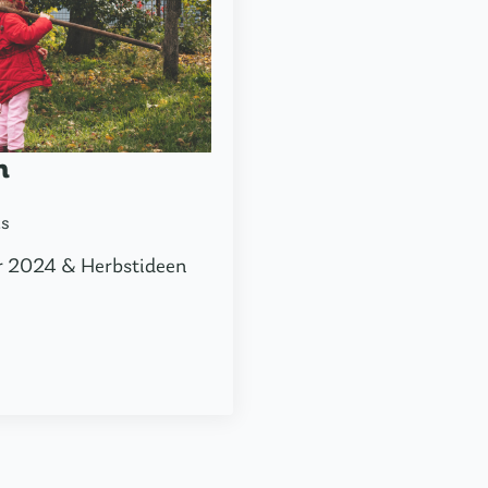
n
s
r 2024 & Herbstideen